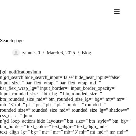
Skip
to
content
Search page
zamnest0
March 6, 2025
Blog
[gd_notifications]nnn
n[gd_search hide_search_input=’false’ hide_near_input=’false’
input_size=” bar_flex_wrap=” bar_flex_wrap_md=”
bar_flex_wrap_lg=” input_border=” input_border_opacity=”
input_rounded_size=” btn_bg=” btn_rounded_size=”
btn_rounded_size_md=” btn_rounded_size_lg=” bg=” mt=” mr=”
mb=’3′ ml=” pt=” pr=” pb=” pl=” border=” rounded=”
rounded_size=” rounded_size_md=” rounded_size_lg=” shadow=”
css_class=” ]nnn
n[gd_loop_actions hide_layouts=” btn_size=” btn_style=” btn_bg=”
btn_border=” text_color=” text_align=” text_align_md=”
text_align_lg=” bg=” mt=” mr=” mb=’3′ ml=” mt_md=” mr_md=”