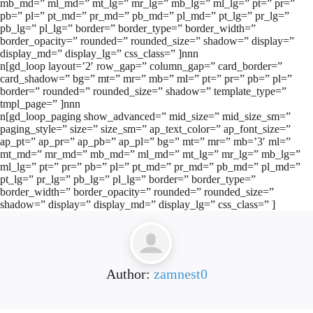
mb_md=” ml_md=” mt_lg=” mr_lg=” mb_lg=” ml_lg=” pt=” pr=”
pb=” pl=” pt_md=” pr_md=” pb_md=” pl_md=” pt_lg=” pr_lg=”
pb_lg=” pl_lg=” border=” border_type=” border_width=”
border_opacity=” rounded=” rounded_size=” shadow=” display=”
display_md=” display_lg=” css_class=” ]nnn
n[gd_loop layout=’2′ row_gap=” column_gap=” card_border=”
card_shadow=” bg=” mt=” mr=” mb=” ml=” pt=” pr=” pb=” pl=”
border=” rounded=” rounded_size=” shadow=” template_type=”
tmpl_page=” ]nnn
n[gd_loop_paging show_advanced=” mid_size=” mid_size_sm=”
paging_style=” size=” size_sm=” ap_text_color=” ap_font_size=”
ap_pt=” ap_pr=” ap_pb=” ap_pl=” bg=” mt=” mr=” mb=’3′ ml=”
mt_md=” mr_md=” mb_md=” ml_md=” mt_lg=” mr_lg=” mb_lg=”
ml_lg=” pt=” pr=” pb=” pl=” pt_md=” pr_md=” pb_md=” pl_md=”
pt_lg=” pr_lg=” pb_lg=” pl_lg=” border=” border_type=”
border_width=” border_opacity=” rounded=” rounded_size=”
shadow=” display=” display_md=” display_lg=” css_class=” ]
Author:
zamnest0