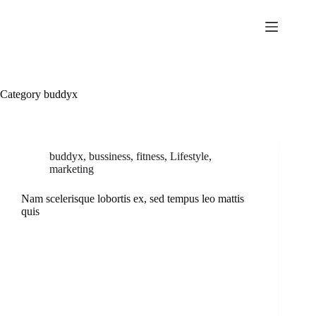
Skip
to
content
Category
buddyx
buddyx
,
bussiness
,
fitness
,
Lifestyle
,
marketing
Nam scelerisque lobortis ex, sed tempus leo mattis
quis