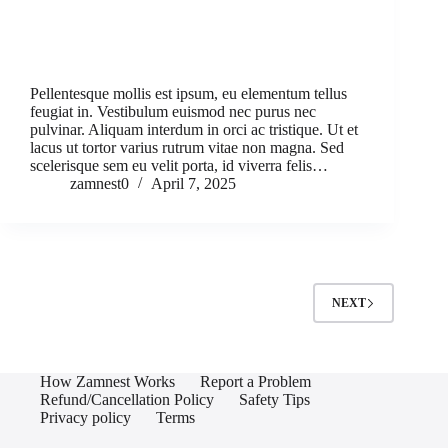
Pellentesque mollis est ipsum, eu elementum tellus
feugiat in. Vestibulum euismod nec purus nec
pulvinar. Aliquam interdum in orci ac tristique. Ut et
lacus ut tortor varius rutrum vitae non magna. Sed
scelerisque sem eu velit porta, id viverra felis…
zamnest0
April 7, 2025
NEXT
How Zamnest Works
Report a Problem
Refund/Cancellation Policy
Safety Tips
Privacy policy
Terms